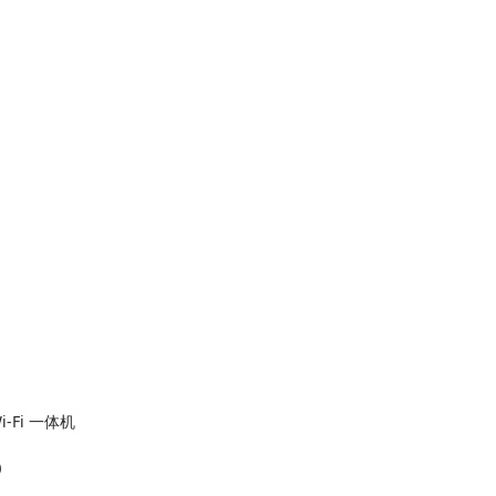
‑Fi 一体机
品）